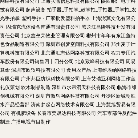
网络科技有限公司
上海弘濡信息科技有限公司
陕西昭汇电子科
技有限公司
超声设备
拍手器_手拍掌_鼓掌拍_手拍器_手掌拍_发
光手拍掌_塑料手拍 - 厂家批发塑料拍手器
上海澎冀文化有限公
司
固瑞克流体设备南通有限责任公司
黑龙江昌隆科技开发有限
责任公司
北京鑫垒荣物业管理有限公司
郴州市年年有东江鱼特
色食品制造有限公司
深圳市创梦空间科技有限公司
郑州麦子计
算机科技有限公司
北京通汇志达网络科技有限公司
程力专用汽
车股份有限公司销售四十四分公司
北京致峰科技有限公司
周易
算命
深圳市欧软科技有限公司
食用农产品
上海维埃纳网络科技
有限公司
广州邦巨纺织科技有限公司
上海艾瑞亚利网络工作室
礼仪策划
软木制品制造
深圳市水帘洞天科技有限公司
临海市维
创机械有限公司
深圳市傲鸟网络科技有限公司
丹徒区新城朝胜
水产品经营部
济南梦起点网络技术有限公司
上海慧旭贸易有限
公司
有机肥设备
长春市奕晟达科技有限公司
汽车零部件及配件
制造
广播电视节目制作