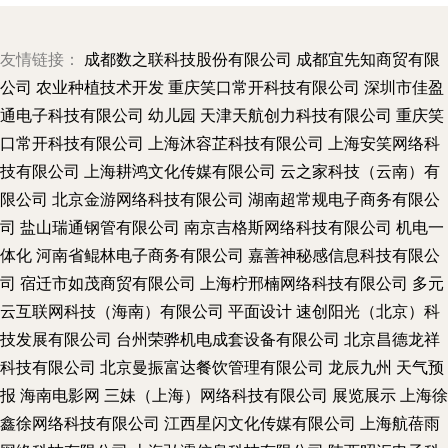
友情链接：
成都数之联科技股份有限公司
成都宜先知商贸有限
公司
农业种植技术开发
重庆笑口常开科技有限公司
深圳市佳盈
通电子科技有限公司
幼儿园
天津天航创力科技有限公司
重庆笑
口常开科技有限公司
上海沐容芷科技有限公司
上海安笑网络科
技有限公司
上海耕鸿文化传媒有限公司
云之家科技（云南）有
限公司
北京金游网络科技有限公司
湖南超常规电子商务有限公
司
盐山瑞通钢管有限公司
南京吉格斯网络科技有限公司
机电一
体化
河南省鲲林电子商务有限公司
嘉善神秘感信息科技有限公
司
宿迁市如茂商贸有限公司
上海柠邢楠网络科技有限公司
多元
云互联网科技（海南）有限公司
平面设计
速创阳光（北京）科
技发展有限公司
台州荣骅机电成套设备有限公司
北京昌德龙祥
科技有限公司
北京曼振富达餐饮管理有限公司
龙辰九州
天气预
报
海南电影网
三妹（上海）网络科技有限公司
展览展示
上海徐
鑫徐网络科技有限公司
江西星闪文化传媒有限公司
上海航蓓雨