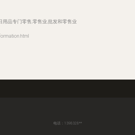
日用品专门零售,零售业,批发和零售业
mation.html
电话：1398328**