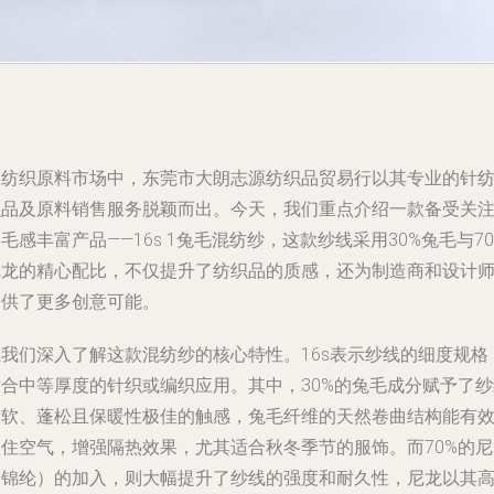
在纺织原料市场中，东莞市大朗志源纺织品贸易行以其专业的针
织品及原料销售服务脱颖而出。今天，我们重点介绍一款备受关
毛感丰富产品——16s 1兔毛混纺纱，这款纱线采用30%兔毛与70
尼龙的精心配比，不仅提升了纺织品的质感，还为制造商和设计
提供了更多创意可能。
让我们深入了解这款混纺纱的核心特性。16s表示纱线的细度规格
适合中等厚度的针织或编织应用。其中，30%的兔毛成分赋予了纱
柔软、蓬松且保暖性极佳的触感，兔毛纤维的天然卷曲结构能有
锁住空气，增强隔热效果，尤其适合秋冬季节的服饰。而70%的尼
（锦纶）的加入，则大幅提升了纱线的强度和耐久性，尼龙以其