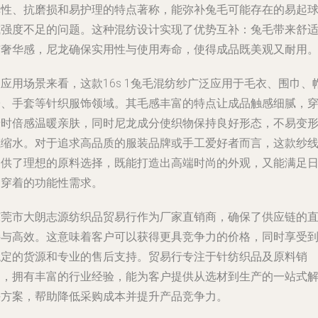
弹性、抗磨损和易护理的特点著称，能弥补兔毛可能存在的易起
或强度不足的问题。这种混纺设计实现了优势互补：兔毛带来舒
与奢华感，尼龙确保实用性与使用寿命，使得成品既美观又耐用
应用场景来看，这款16s 1兔毛混纺纱广泛应用于毛衣、围巾、
子、手套等针织服饰领域。其毛感丰富的特点让成品触感细腻，
着时倍感温暖亲肤，同时尼龙成分使织物保持良好形态，不易变
或缩水。对于追求高品质的服装品牌或手工爱好者而言，这款纱
提供了理想的原料选择，既能打造出高端时尚的外观，又能满足
常穿着的功能性需求。
东莞市大朗志源纺织品贸易行作为厂家直销商，确保了供应链的
接与高效。这意味着客户可以获得更具竞争力的价格，同时享受
稳定的货源和专业的售后支持。贸易行专注于针纺织品及原料销
售，拥有丰富的行业经验，能为客户提供从选材到生产的一站式
决方案，帮助降低采购成本并提升产品竞争力。