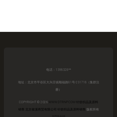
电话：1398328**
地址：北京市平谷区大兴庄镇顺福路81号-231718（集群注
册）
COPYRIGHT © 2026
WWW.DTRNP.COM
针纺织品及原料
销售
北京俊溪商贸有限公司
针纺织品及原料销售
版权所有
SITEMAP