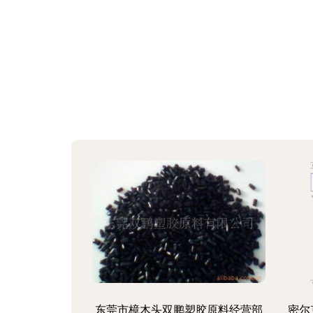
东莞市樟木头双鹏塑胶原料经营部
密尔